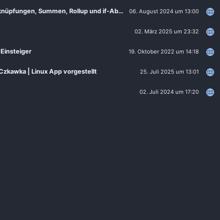
NocoDB Crashkurs Teil 4 - Warenein- und Ausgang im ERP: Verknüpfungen, Summen, Rollup und if-Abfrage
06. August 2024 um 13:00
02. März 2025 um 23:32
Einsteiger
19. Oktober 2022 um 14:18
Czkawka | Linux App vorgestellt
25. Juli 2025 um 13:01
02. Juli 2024 um 17:20
Ubuntu, Linux Mint und mehr
14. Oktober 2021 um 15:02
02. Juni 2026 um 14:03
24. Dezember 2024 um 15:21
18. Oktober 2021 um 16:30
ash to Dock, Free Office 2021und mehr
28. Oktober 2021 um 15:00
l 2/2
18. April 2025 um 12:54