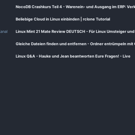
Beliebige Cloud in Linux einbinden | rclone Tutorial
anal
Linux Mint 21 Mate Review DEUTSCH - Für Linux Umsteiger und 
Gleiche Dateien finden und entfernen - Ordner entrümpeln mit 
Linux Q&A - Hauke und Jean beantworten Eure Fragen! - Live
anal
💻 Neues aus der Linux Welt -- KW 41 2021 💻 Feren OS, Q4OS, 
Linux Q&A - Hauke und Jean beantworten Eure Fragen! - Live
Meine Top 10 Open-Source Programme 2024
anal
Ubuntu 21.10 Impish Indri - Ist das tatsächlich der richtige Weg?
anal
💻 Neues aus der Linux Welt -- KW 43 2021 💻 MX-21 Linux, , D
Chemnitzer Linux Tage 2025 - Interview mit den Ausstellern Tei