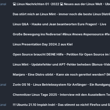
anal
💻 Linux Nachrichten 01 -2022 💻 Neues aus der Linux Welt - Ub
Das stört mich an Linux Mint - immer noch die beste Linux Distr
Linux Q&A - Hauke und Jean beantworten Eure Fragen! - Live
Große Bewegung ins Fediverse! #linux #news #opensource #fed
Linux Presentation Day 2024.2 aus Kiel
Open Source braucht DEINE Hilfe - Petition für Open Source i
Linux Mint - Updatefehler und APT-Fehler beheben (Bonus-Vid
Manjaro - Eine Distro stirbt - Kann sie noch gerettet werden? 
anal
Zorin OS 16 - Linux Betriebssystem für Anfänger - Ein Rundgang
Chemnitzer Linux Tage 2025 - Interview mit den Ausstellern Tei
anal
!!! Ubuntu 21.10 Impish Indri - Das stimmt so nicht! Firefox und 