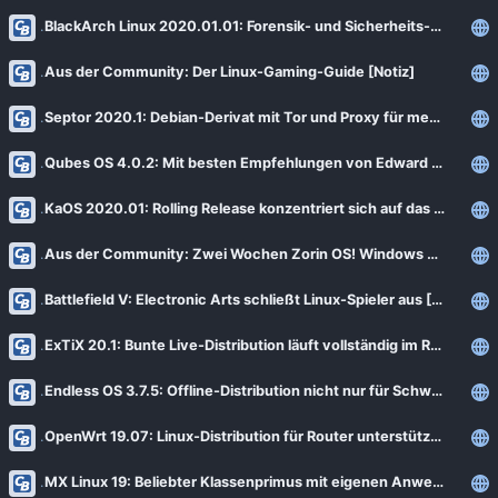
BlackArch Linux 2020.01.01: Forensik- und Sicherheits-Distribution auf Arch-Basis
Aus der Community: Der Linux-Gaming-Guide [Notiz]
Septor 2020.1: Debian-Derivat mit Tor und Proxy für mehr Datenschutz
Qubes OS 4.0.2: Mit besten Empfehlungen von Edward Snowden
KaOS 2020.01: Rolling Release konzentriert sich auf das Wesentliche
Aus der Community: Zwei Wochen Zorin OS! Windows adé? [Notiz]
Battlefield V: Electronic Arts schließt Linux-Spieler aus [Notiz]
ExTiX 20.1: Bunte Live-Distribution läuft vollständig im RAM
Endless OS 3.7.5: Offline-Distribution nicht nur für Schwellenländer
OpenWrt 19.07: Linux-Distribution für Router unterstützt ab sofort WPA3 [Notiz]
MX Linux 19: Beliebter Klassenprimus mit eigenen Anwendungen