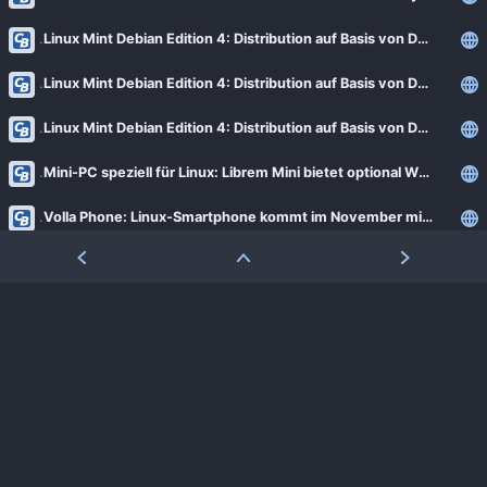
Linux Mint Debian Edition 4: Distribution auf Basis von Debian für Einsteiger
Linux Mint Debian Edition 4: Distribution auf Basis von Debian für Einsteiger (Update)
Linux Mint Debian Edition 4: Distribution auf Basis von Debian für Einsteiger (2. Update)
Mini-PC speziell für Linux: Librem Mini bietet optional WLAN-Modul von Atheros
Volla Phone: Linux-Smartphone kommt im November mit Ubuntu Touch
Bodhi Linux 5.1.0: Leichtes Ubuntu-Derivat mit eigenständigem Desktop [Notiz]
Volla Phone: Linux-Smartphone kommt im November mit Ubuntu Touch (Update)
Parrot Linux 4.8: Sicherer Papagei macht Kali Linux Konkurrenz
Clear Linux OS: Das schnelle Linux-Betriebssystem von Intel
Plasma Bigscreen: KDE bringt den Linux-Desktop auf den Fernseher
System76 Lemur Pro: 14"-Notebook für Linux mit Comet Lake-U hat 73-Wh-Akku