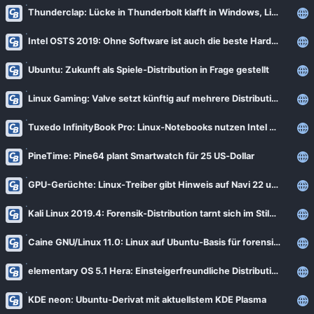
News
Thunderclap: Lücke in Thunderbolt klafft in Windows, Linux und macOS
Bejonet
ComputerBase
BITblokes
Intel OSTS 2019: Ohne Software ist auch die beste Hardware nichts
FSFE News
CANOX.NET
Ubuntu: Zukunft als Spiele-Distribution in Frage gestellt
GNU/Linux.ch
Do-FOSS
Linux Gaming: Valve setzt künftig auf mehrere Distributionen
Golem.de
Got tty
Tuxedo InfinityBook Pro: Linux-Notebooks nutzen Intel Comet Lake mit 4 Kernen [Notiz]
Heise Open Source
Intux
Linux-Magazin
PineTime: Pine64 plant Smartwatch für 25 US‑Dollar
ITrig
LinuxCommunity
GPU-Gerüchte: Linux-Treiber gibt Hinweis auf Navi 22 und Navi 23 [Notiz]
Koflers Blog
Linuxnews.de
Linux Guides
Kali Linux 2019.4: Forensik-Distribution tarnt sich im Stile von Windows 10
Linux Umsteiger
Linux Umsteiger Kanal
Caine GNU/Linux 11.0: Linux auf Ubuntu-Basis für forensische Aufgaben
MichlFranken
My-IT-Brain
elementary OS 5.1 Hera: Einsteigerfreundliche Distribution im macOS-Stil
OSB Alliance
Soeren-Hentzschel.at
KDE neon: Ubuntu-Derivat mit aktuellstem KDE Plasma
Pro-Linux News
VNotes