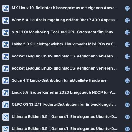
MX Linux 19: Beliebter Klassenprimus mit eigenen Anwendungen (Update)
Wine 5.0: Laufzeitumgebung erfährt über 7.400 Anpassungen [Notiz]
s-tui 1.0: Monitoring-Tool und CPU-Stresstest für Linux
Lakka 2.3.2: Leichtgewichts-Linux macht Mini-PCs zu Spielkonsolen
Rocket League: Linux- und macOS-Versionen verlieren Online-Modus
Rocket League: Linux- und macOS-Versionen verlieren Online-Modus (Update)
Solus 4.1: Linux-Distribution für aktuellste Hardware
Linux 5.5: Erster Kernel in 2020 bringt auch HDCP für AMD-GPUs
OLPC OS 13.2.11: Fedora-Distribution für Entwicklungsländer [Notiz]
Ultimate Edition 6.5 („Gamers“): Ein elegantes Ubuntu-Derivat mit freien Spielen
Ultimate Edition 6.5 („Gamers“): Ein elegantes Ubuntu-Derivat mit freien Spielen (Update)