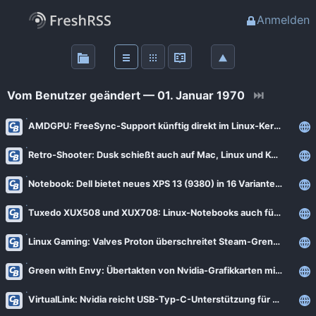
Anmelden
Über
FreshRSS
Vom Benutzer geändert — 01. Januar 1970
⏭
Haupt-Feeds
AMDGPU: FreeSync-Support künftig direkt im Linux-Kernel
Retro-Shooter: Dusk schießt auch auf Mac, Linux und Konsolen [Notiz]
Wichtige Feeds
Notebook: Dell bietet neues XPS 13 (9380) in 16 Varianten ab 1.100 € an
Favoriten (0)
Tuxedo XUX508 und XUX708: Linux-Notebooks auch für Spieler mit Core i9-9900K
Meine Labels
Linux Gaming: Valves Proton überschreitet Steam-Grenze
Green with Envy: Übertakten von Nvidia-Grafikkarten mit Linux
Blogs
VirtualLink: Nvidia reicht USB-Typ-C-Unterstützung für Linux nach
AdminForge