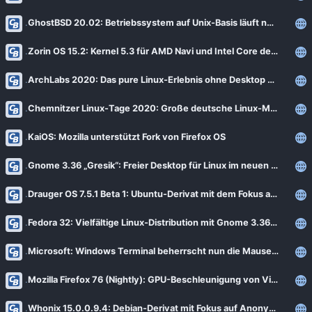
GhostBSD 20.02: Betriebssystem auf Unix-Basis läuft neben Windows
Zorin OS 15.2: Kernel 5.3 für AMD Navi und Intel Core der 10. Generation [Notiz]
ArchLabs 2020: Das pure Linux-Erlebnis ohne Desktop und Dekorationen
Chemnitzer Linux-Tage 2020: Große deutsche Linux-Messe wegen COVID-19 abgesagt [Notiz]
KaiOS: Mozilla unterstützt Fork von Firefox OS
Gnome 3.36 „Gresik“: Freier Desktop für Linux im neuen Design
Drauger OS 7.5.1 Beta 1: Ubuntu-Derivat mit dem Fokus auf Linux-Gaming
Fedora 32: Vielfältige Linux-Distribution mit Gnome 3.36 startet Beta [Notiz]
Microsoft: Windows Terminal beherrscht nun die Mauseingabe [Notiz]
Mozilla Firefox 76 (Nightly): GPU-Beschleunigung von Videos auch unter Linux
Whonix 15.0.0.9.4: Debian-Derivat mit Fokus auf Anonymität und Privatsphäre