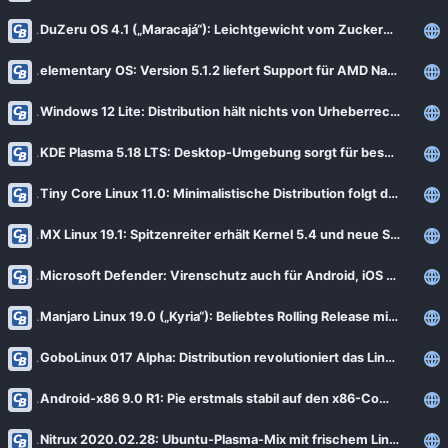
DuZeru OS 4.1 („Maracajá“): Leichtgewicht vom Zuckerhut auch für ältere Hardware [Notiz]
elementary OS: Version 5.1.2 liefert Support für AMD Navi nach [Notiz]
Windows 12 Lite: Distribution hält nichts von Urheberrechten
KDE Plasma 5.18 LTS: Desktop-Umgebung sorgt für bessere Bedienbarkeit
Tiny Core Linux 11.0: Minimalistische Distribution folgt dem Baukastenprinzip [Notiz]
MX Linux 19.1: Spitzenreiter erhält Kernel 5.4 und neue Softwarepakete
Microsoft Defender: Virenschutz auch für Android, iOS und Linux [Notiz]
Manjaro Linux 19.0 („Kyria“): Beliebtes Rolling Release mit frischen Softwarepaketen
GoboLinux 017 Alpha: Distribution revolutioniert das Linux-Dateisystem
Android-x86 9.0 R1: Pie erstmals stabil auf den x86-Computer portiert [Notiz]
Nitrux 2020.02.28: Ubuntu-Plasma-Mix mit frischem Linux-Kernel 5.5