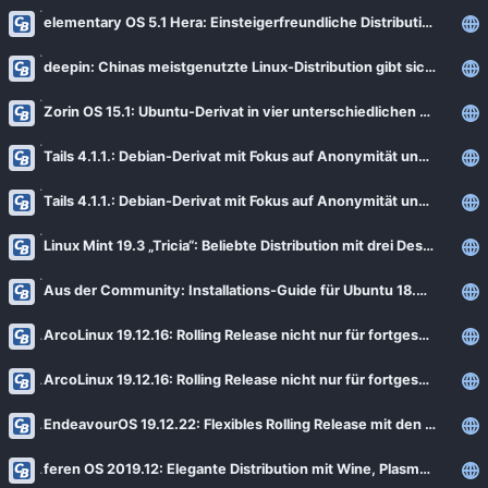
elementary OS 5.1 Hera: Einsteigerfreundliche Distribution im macOS-Stil (Update)
deepin: Chinas meistgenutzte Linux-Distribution gibt sich offen
Zorin OS 15.1: Ubuntu-Derivat in vier unterschiedlichen Editionen
Tails 4.1.1.: Debian-Derivat mit Fokus auf Anonymität und Privatsphäre
Tails 4.1.1.: Debian-Derivat mit Fokus auf Anonymität und Privatsphäre (Update)
Linux Mint 19.3 „Tricia“: Beliebte Distribution mit drei Desktops wird aufpoliert
Aus der Community: Installations-Guide für Ubuntu 18.04 LTS [Notiz]
ArcoLinux 19.12.16: Rolling Release nicht nur für fortgeschrittene Anwender
ArcoLinux 19.12.16: Rolling Release nicht nur für fortgeschrittene Anwender (Update)
EndeavourOS 19.12.22: Flexibles Rolling Release mit den neuesten Paketen
feren OS 2019.12: Elegante Distribution mit Wine, Plasma und Cinnamon