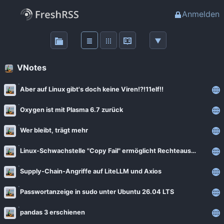
Anmelden
Über
FreshRSS
VNotes
Haupt-Feeds
Aber auf Linux gibt's doch keine Viren!?!11elf!!
Oxygen ist mit Plasma 6.7 zurück
Wichtige Feeds
Wer bleibt, trägt mehr
Favoriten (0)
Linux-Schwachstelle "Copy Fail" ermöglicht Rechteausweitung
Meine Labels
Supply-Chain-Angriffe auf LiteLLM und Axios
Passwortanzeige in sudo unter Ubuntu 26.04 LTS
Blogs
pandas 3 erschienen
AdminForge