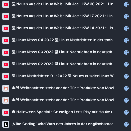
💻 Neues aus der Linux Welt - Mit Joe - KW 30 2021 - Linux New 💻
💻 Neues aus der Linux Welt - Mit Joe - KW 17 2021 - Linux New 💻 Fedora 34 usw.
💻 Neues aus der Linux Welt - Mit Joe - KW 14 2021 - Linux New 💻 Offizieller Arch Linux Installer
💻 Linux News 04 2022 💻 Linux Nachrichten in deutscher Sprache - Ubuntu 22.04 - Debian usw.
💻 Linux News 03 2022 💻 Linux Nachrichten in deutscher Sprache - Linux Mint 21 - Elementary OS usw.
💻 Linux News 02 2022 💻 Linux Nachrichten in deutscher Sprache - Linux Mint - Peppermint usw.
💻 Linux Nachrichten 01 -2022 💻 Neues aus der Linux Welt - Ubuntu - LinuxFX - Deepin OS - ArchLabs
🎄🎁 Weihnachten steht vor der Tür – Produkte von Mozilla als Geschenkidee
🎄🎁 Weihnachten steht vor der Tür – Produkte von Mozilla als Geschenkidee
🎃 Halloween Special - Gruseliges Let's Play mit Hauke und Jean 🎃 - Schocktober 2024
„Vibe Coding“ wird Wort des Jahres in der englischsprachigen Welt