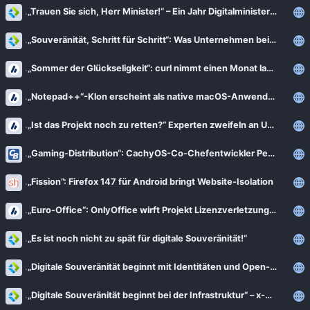
„Trauen Sie sich, Herr Minister!“ – Ein Jahr Digitalministerium – Branchenverband OSBA zieht Bilanz
„Souveränität, Schritt für Schritt“: Was Unternehmen bei ihrer Datenstrategie beachten sollten
„Sommer der Glückseligkeit“: curl nimmt einen Monat lang keine Bug-Reports an
„Notepad++“-Klon erscheint als native macOS-Anwendung – Streit mit Entwickler
„Ist das Projekt noch zu retten?“ Experten zweifeln an Umsetzung der EUDI-Wallet
„Gaming-Distribution“: CachyOS-Co-Chefentwickler Peter Jung im Interview
„Fission”: Firefox 147 für Android bringt Website-Isolation
„Euro-Office“: OnlyOffice wirft Projekt Lizenzverletzungen vor
„Es ist noch nicht zu spät für digitale Souveränität!“
„Digitale Souveränität beginnt mit Identitäten und Open-Source-Software.“
„Digitale Souveränität beginnt bei der Infrastruktur“ – x-cellent technologies im Interview