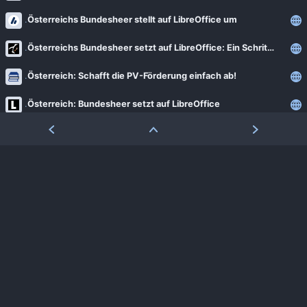
Österreichs Bundesheer stellt auf LibreOffice um
Österreichs Bundesheer setzt auf LibreOffice: Ein Schritt zur digitalen Unabhängigkeit
Österreich: Schafft die PV-Förderung einfach ab!
Österreich: Bundesheer setzt auf LibreOffice
Ökodesign: EU bringt neue Kennzeichnungen für mobile Geräte
Öffentlicher Sektor: Bei neuer Software wird Open Source zum Standard
Öffentliche Verwaltung: Ruf nach klaren Kriterien zur Open-Source-Beschaffung
Ärzte haften für Falschaussagen ihrer KI
»Windows Subsystem for Linux 2« unterstützt GUI-Anwendungen
»Just the Browser« entschlackt Desktop-Browser
»Humble Cities: Skylines Bundle« vorgestellt