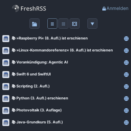
Anmelden
Über
FreshRSS
📚 »Raspberry Pi« (8. Aufl.) ist erschienen
Haupt-Feeds
📚 »Linux-Kommandoreferenz« (6. Aufl.) ist erschienen
📚 Vorankündigung: Agentic AI
Wichtige Feeds
📚 Swift 6 und SwiftUI
Favoriten (0)
📚 Scripting (2. Aufl.)
📚 Python (3. Aufl.) erschienen
Meine Labels
📚 Photovoltaik (3. Auflage)
Blogs
📚 Java-Grundkurs (5. Aufl.)
AdminForge