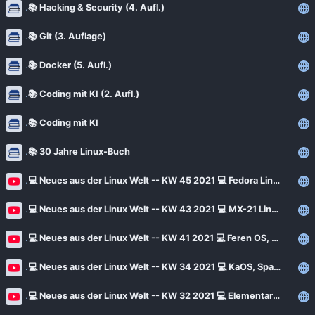
News
📚 Hacking & Security (4. Aufl.)
Bejonet
ComputerBase
📚 Git (3. Auflage)
BITblokes
FSFE News
📚 Docker (5. Aufl.)
CANOX.NET
GNU/Linux.ch
Do-FOSS
📚 Coding mit KI (2. Aufl.)
Golem.de
Got tty
📚 Coding mit KI
Heise Open Source
Intux
📚 30 Jahre Linux-Buch
Linux-Magazin
ITrig
LinuxCommunity
💻 Neues aus der Linux Welt -- KW 45 2021 💻 Fedora Linux 35, Voyager, Linux Mint und mehr
Koflers Blog
Linuxnews.de
💻 Neues aus der Linux Welt -- KW 43 2021 💻 MX-21 Linux, , Dash to Dock, Free Office 2021und mehr
Linux Guides
Linux Umsteiger
Linux Umsteiger Kanal
💻 Neues aus der Linux Welt -- KW 41 2021 💻 Feren OS, Q4OS, Ubuntu, Linux Mint und mehr
MichlFranken
My-IT-Brain
💻 Neues aus der Linux Welt -- KW 34 2021 💻 KaOS, Sparky, OpenShot, Manjaro, MX Linux und mehr
OSB Alliance
Soeren-Hentzschel.at
💻 Neues aus der Linux Welt -- KW 32 2021 💻 Elementary 6, Siduction, Debian, Zorin OS und mehr
Pro-Linux News
VNotes