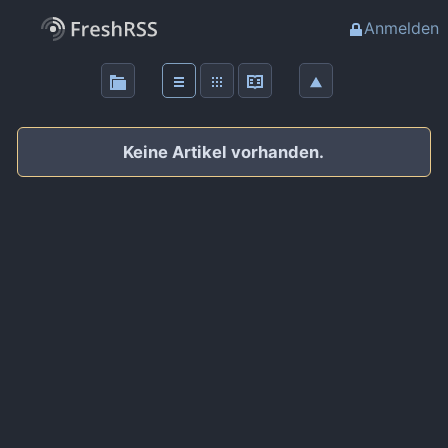
Anmelden
Über
FreshRSS
Keine Artikel vorhanden.
Haupt-Feeds
Wichtige Feeds
Favoriten (0)
Meine Labels
Blogs
AdminForge