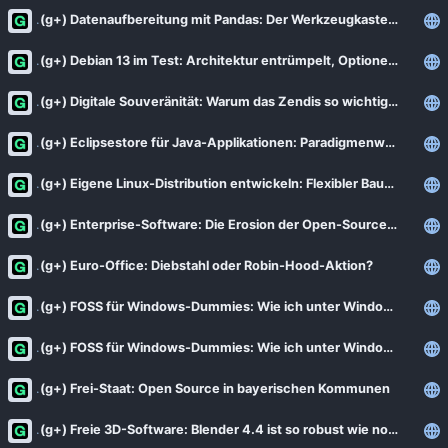
(g+) Datenaufbereitung mit Pandas: Der Werkzeugkasten für saubere Daten
(g+) Debian 13 im Test: Architektur entrümpelt, Optionen erweitert, Pakete moderner
(g+) Digitale Souveränität: Warum das Zendis so wichtig ist
(g+) Eclipsestore für Java-Applikationen: Paradigmenwechsel in der Persistenzschicht
(g+) Eigene Linux-Distribution entwickeln: Flexibler Baumeister
(g+) Enterprise-Software: Die Erosion der Open-Source-Prinzipien
(g+) Euro-Office: Diebstahl oder Robin-Hood-Aktion?
(g+) FOSS für Windows-Dummies: Wie ich unter Windows Outlook ersetze
(g+) FOSS für Windows-Dummies: Wie ich unter Windows Word ersetze
(g+) Frei-Staat: Open Source in bayerischen Kommunen
(g+) Freie 3D-Software: Blender 4.4 ist so robust wie noch nie