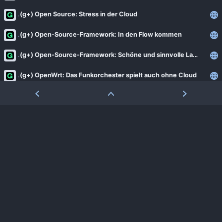
(g+) Open Source: Stress in der Cloud
(g+) Open-Source-Framework: In den Flow kommen
(g+) Open-Source-Framework: Schöne und sinnvolle Layouts mit Vaadin Flow
(g+) OpenWrt: Das Funkorchester spielt auch ohne Cloud
(g+) Opencloud 2.2.0 im Test: File Sync and Share in Go von den Machern von Mailbox.org
(g+) Opendesk 1.0 im Test: Erstaunlich ausgereift
(g+) Opentalk im Test: Bye-bye, Microsoft Teams!
(g+) Opentalk: Schritt für Schritt zum datenschutzfreundlichen Videochat
(g+) Python-Bibliothek Polars: Datenanalyse für Fortgeschrittene
(g+) Python-Bibliothek Polars: Der Kontext ist entscheidend
(g+) Python-Bibliothek Polars: Ein Bild von einem Datensatz!