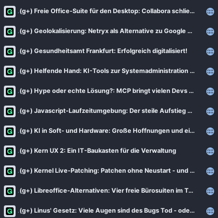
(g+) Freie Office-Suite für den Desktop: Collabora schließt zur Konkurrenz auf
(g+) Geolokalisierung: Netryx als Alternative zu Google Lens
(g+) Gesundheitsamt Frankfurt: Erfolgreich digitalisiert!
(g+) Helfende Hand: KI-Tools zur Systemadministration nutzen
(g+) Hype oder echte Lösung?: MCP bringt vielen Devs kaum Vorteile, aber Sicherheitslücken
(g+) Javascript-Laufzeitumgebung: Der steile Aufstieg von Node.js
(g+) KI in Soft- und Hardware: Große Hoffnungen und ein kleiner Albtraum
(g+) Kern UX 2: Ein IT-Baukasten für die Verwaltung
(g+) Kernel Live-Patching: Patchen ohne Neustart - und warum der Reboot trotzdem kommt
(g+) Libreoffice-Alternativen: Vier freie Bürosuiten im Test
(g+) Linus' Gesetz: Viele Augen sind des Bugs Tod - oder?