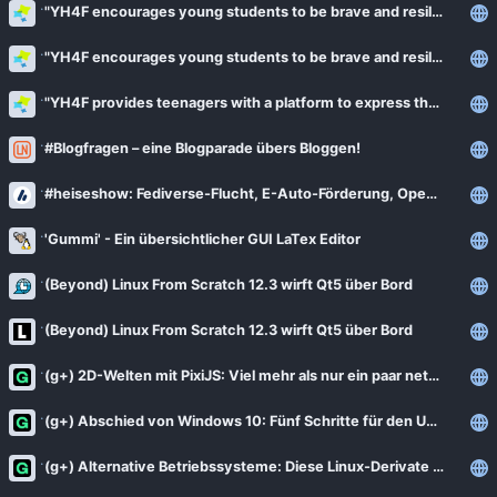
News
"YH4F encourages young students to be brave and resilient"
Bejonet
ComputerBase
"YH4F encourages young students to be brave and resilient"
BITblokes
FSFE News
"YH4F provides teenagers with a platform to express their ideas and develop skills that are crucial for their future careers"
CANOX.NET
GNU/Linux.ch
Do-FOSS
#Blogfragen – eine Blogparade übers Bloggen!
Golem.de
Got tty
#heiseshow: Fediverse-Flucht, E-Auto-Förderung, Open-Source-Maintainer
Heise Open Source
Intux
'Gummi' - Ein übersichtlicher GUI LaTex Editor
Linux-Magazin
ITrig
LinuxCommunity
(Beyond) Linux From Scratch 12.3 wirft Qt5 über Bord
Koflers Blog
Linuxnews.de
(Beyond) Linux From Scratch 12.3 wirft Qt5 über Bord
Linux Guides
Linux Umsteiger
Linux Umsteiger Kanal
(g+) 2D-Welten mit PixiJS: Viel mehr als nur ein paar nette Effekte
MichlFranken
My-IT-Brain
(g+) Abschied von Windows 10: Fünf Schritte für den Umstieg auf Linux
OSB Alliance
Soeren-Hentzschel.at
(g+) Alternative Betriebssysteme: Diese Linux-Derivate sind Verwandlungskünstler
Pro-Linux News
VNotes