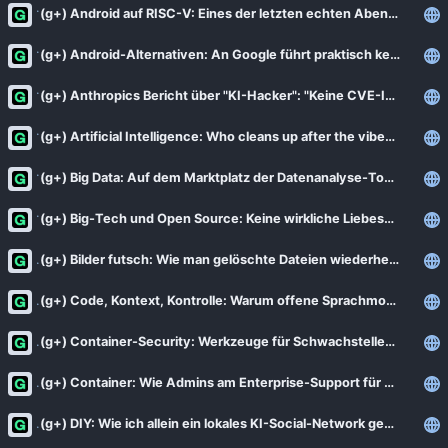
(g+) Android auf RISC-V: Eines der letzten echten Abenteuer
(g+) Android-Alternativen: An Google führt praktisch kein Weg vorbei
(g+) Anthropics Bericht über "KI-Hacker": "Keine CVE-ID - didn't happen!"
(g+) Artificial Intelligence: Who cleans up after the vibe-coding party?
(g+) Big Data: Auf dem Marktplatz der Datenanalyse-Tools
(g+) Big-Tech und Open Source: Keine wirkliche Liebesheirat
(g+) Bilder futsch: Wie man gelöschte Dateien wiederherstellt - auch auf Linux
(g+) Code, Kontext, Kontrolle: Warum offene Sprachmodelle mehr sind als GPT-Klone
(g+) Container-Security: Werkzeuge für Schwachstellentests mit Containern
(g+) Container: Wie Admins am Enterprise-Support für Linux verzweifeln
(g+) DIY: Wie ich allein ein lokales KI-Social-Network gebaut habe