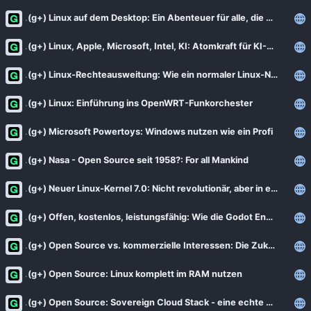
(g+) Linux auf dem Desktop: Ein Abenteuer für alle, die den Alltag langweilig finden
(g+) Linux, Apple, Microsoft, Intel, KI: Atomkraft für KI-Rechenzentren und viel Hin und Her
(g+) Linux-Rechteausweitung: Wie ein normaler Linux-Nutzer zu Root wird
(g+) Linux: Einführung ins OpenWRT-Funkorchester
(g+) Microsoft Powertoys: Windows nutzen wie ein Profi
(g+) Nasa - Open Source seit 1958?: For all Mankind
(g+) Neuer Linux-Kernel 7.0: Nicht revolutionär, aber in einigen Bereichen wegweisend
(g+) Offen, kostenlos, leistungsfähig: Wie die Godot Engine Unity und Unreal Konkurrenz macht
(g+) Open Source vs. kommerzielle Interessen: Die Zukunft von Wordpress
(g+) Open Source: Linux komplett im RAM nutzen
(g+) Open Source: Sovereign Cloud Stack - eine echte Alternative