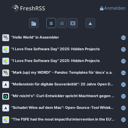
Anmelden
Über
FreshRSS
"Hello World" in Assembler
Haupt-Feeds
"I Love Free Software Day" 2025: Hidden Projects
"I Love Free Software Day" 2025: Hidden Projects
Wichtige Feeds
"Mark (up) my WORD!" - Pandoc Templates für 'docx' u.a.
Favoriten (0)
"Meilenstein für digitale Souveränität": 20 Jahre Open Document Format (ODF)
"Mir reicht's": Curl-Entwickler spricht Machtwort gegen "KI-Schrott"
Meine Labels
"Schadet Wine auf dem Mac": Open-Source-Tool Whisky stoppt Weiterentwicklung
Blogs
"The FSFE had the most impactful intervention in the EU’s highest court”
AdminForge