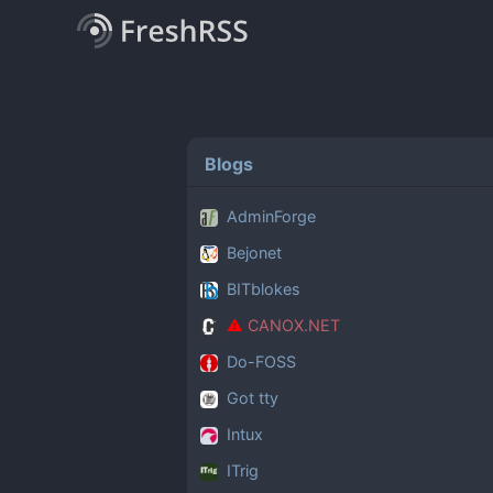
Blogs
AdminForge
Bejonet
BITblokes
CANOX.NET
Do-FOSS
Got tty
Intux
ITrig