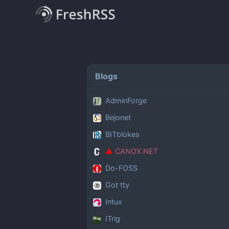
Blogs
AdminForge
Bejonet
BITblokes
CANOX.NET
Do-FOSS
Got tty
Intux
ITrig